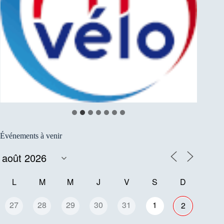
…
Événements à venir
L
M
M
J
V
S
D
27
28
29
30
31
1
2