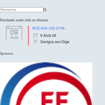
Aucun
résultat
Prochaine sortie club ou réunion
ACS-024-102-0746...
09
9 Août 26
Août
Savigny-sur-Orge
Sponsors