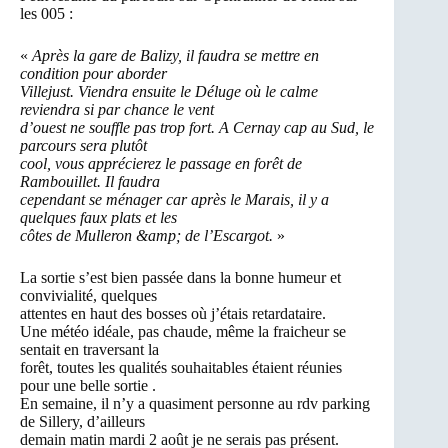
les 005 :
«
Après la gare de Balizy, il faudra se mettre en
condition pour aborder
Villejust. Viendra ensuite le Déluge où le calme
reviendra si par chance le vent
d’ouest ne souffle pas trop fort. A Cernay cap au Sud, le
parcours sera plutôt
cool, vous apprécierez le passage en forêt de
Rambouillet. Il faudra
cependant se ménager car après le Marais, il y a
quelques faux plats et les
côtes de Mulleron &amp; de l’Escargot.
»
La sortie s’est bien passée dans la bonne humeur et
convivialité, quelques
attentes en haut des bosses où j’étais retardataire.
Une météo idéale, pas chaude, même la fraicheur se
sentait en traversant la
forêt, toutes les qualités souhaitables étaient réunies
pour une belle sortie .
En semaine, il n’y a quasiment personne au rdv parking
de Sillery, d’ailleurs
demain matin mardi 2 août je ne serais pas présent.