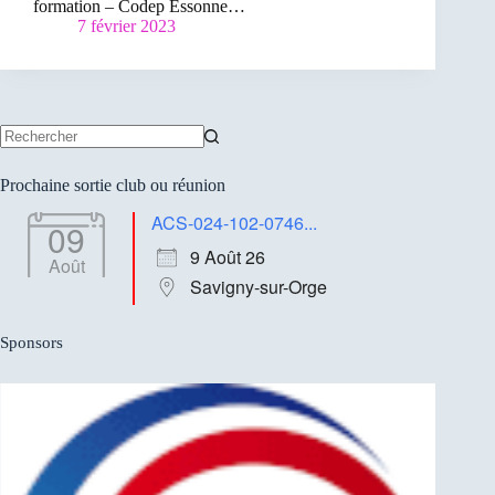
formation – Codep Essonne…
7 février 2023
Aucun
résultat
Prochaine sortie club ou réunion
ACS-024-102-0746...
09
9 Août 26
Août
Savigny-sur-Orge
Sponsors