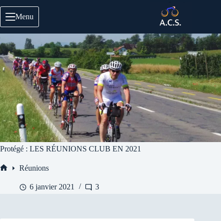
Passer
au
Menu
contenu
Protégé : LES RÉUNIONS CLUB EN 2021
Réunions
Accueil
6 janvier 2021
3