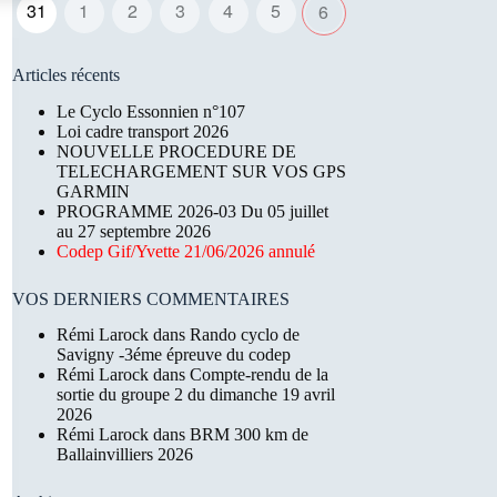
31
1
2
3
4
5
6
Articles récents
Le Cyclo Essonnien n°107
Loi cadre transport 2026
NOUVELLE PROCEDURE DE
TELECHARGEMENT SUR VOS GPS
GARMIN
PROGRAMME 2026-03 Du 05 juillet
au 27 septembre 2026
Codep Gif/Yvette 21/06/2026 annulé
VOS DERNIERS COMMENTAIRES
Rémi Larock
dans
Rando cyclo de
Savigny -3éme épreuve du codep
Rémi Larock
dans
Compte-rendu de la
sortie du groupe 2 du dimanche 19 avril
2026
Rémi Larock
dans
BRM 300 km de
Ballainvilliers 2026