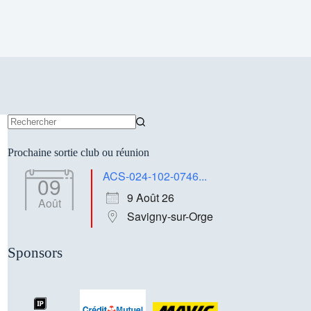
Aucun
résultat
Prochaine sortie club ou réunion
ACS-024-102-0746...
09
9 Août 26
Août
Savigny-sur-Orge
Sponsors