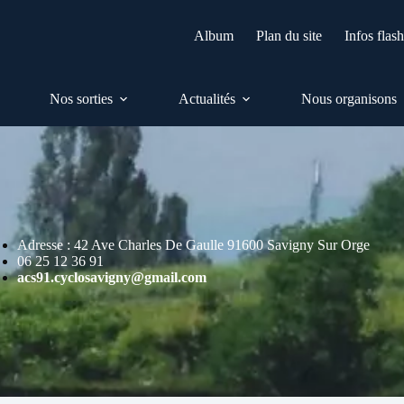
Album
Plan du site
Infos flas
Nos sorties
Actualités
Nous organisons
Adresse : 42 Ave Charles De Gaulle 91600 Savigny Sur Orge
06 25 12 36 91
acs91.cyclosavigny@gmail.com