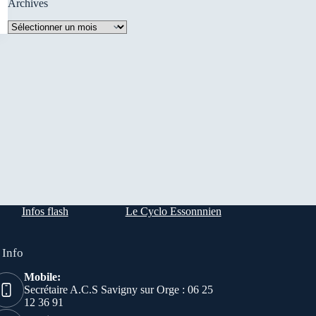
Archives
Archives
Infos flash
Le Cyclo Essonnnien
 Info
Mobile:
Secrétaire A.C.S Savigny sur Orge : 06 25
12 36 91