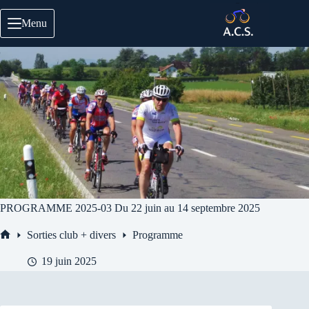
Passer
au
Menu
contenu
PROGRAMME 2025-03 Du 22 juin au 14 septembre 2025
Sorties club + divers
Programme
Accueil
19 juin 2025