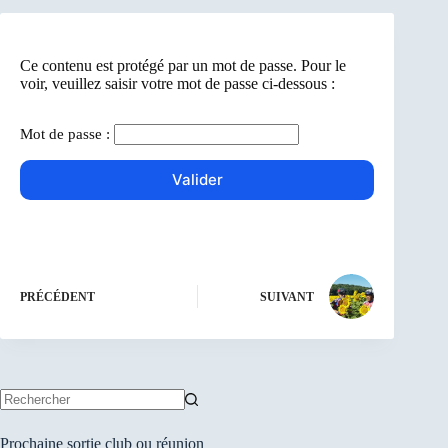
Ce contenu est protégé par un mot de passe. Pour le
voir, veuillez saisir votre mot de passe ci-dessous :
Mot de passe :
PRÉCÉDENT
SUIVANT
Aucun
résultat
Prochaine sortie club ou réunion