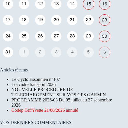
10
11
12
13
14
15
16
17
18
19
20
21
22
23
24
25
26
27
28
29
30
31
1
2
3
4
5
6
Articles récents
Le Cyclo Essonnien n°107
Loi cadre transport 2026
NOUVELLE PROCEDURE DE
TELECHARGEMENT SUR VOS GPS GARMIN
PROGRAMME 2026-03 Du 05 juillet au 27 septembre
2026
Codep Gif/Yvette 21/06/2026 annulé
VOS DERNIERS COMMENTAIRES