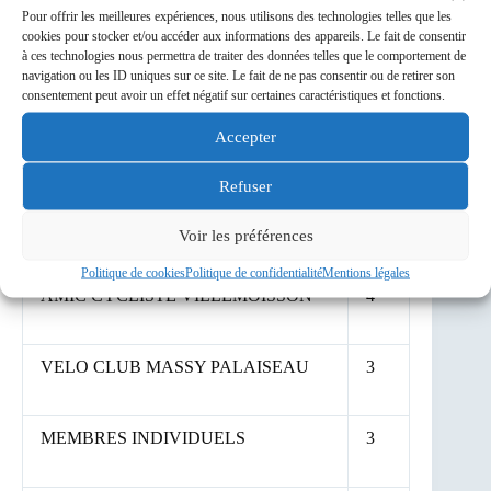
Pour offrir les meilleures expériences, nous utilisons des technologies telles que les
cookies pour stocker et/ou accéder aux informations des appareils. Le fait de consentir
à ces technologies nous permettra de traiter des données telles que le comportement de
CYCLO CLUB VALLEE DE
6
navigation ou les ID uniques sur ce site. Le fait de ne pas consentir ou de retirer son
CHEVREUSE
consentement peut avoir un effet négatif sur certaines caractéristiques et fonctions.
Accepter
USM SECTION CYCLOTOURISME
5
Refuser
CLUB CYCLISTE OLLAINVILLOIS
5
Voir les préférences
Politique de cookies
Politique de confidentialité
Mentions légales
AMIC CYCLISTE VILLEMOISSON
4
VELO CLUB MASSY PALAISEAU
3
MEMBRES INDIVIDUELS
3