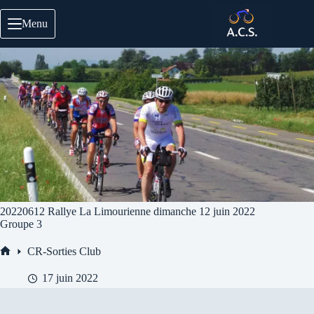
Passer
au
Menu
contenu
20220612 Rallye La Limourienne dimanche 12 juin 2022
Groupe 3
CR-Sorties Club
Accueil
17 juin 2022