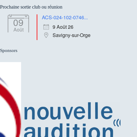
résultat
Prochaine sortie club ou réunion
ACS-024-102-0746...
09
9 Août 26
Août
Savigny-sur-Orge
Sponsors