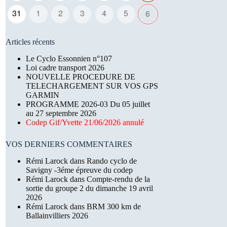
31
1
2
3
4
5
6
Articles récents
Le Cyclo Essonnien n°107
Loi cadre transport 2026
NOUVELLE PROCEDURE DE
TELECHARGEMENT SUR VOS GPS
GARMIN
PROGRAMME 2026-03 Du 05 juillet
au 27 septembre 2026
Codep Gif/Yvette 21/06/2026 annulé
VOS DERNIERS COMMENTAIRES
Rémi Larock
dans
Rando cyclo de
Savigny -3éme épreuve du codep
Rémi Larock
dans
Compte-rendu de la
sortie du groupe 2 du dimanche 19 avril
2026
Rémi Larock
dans
BRM 300 km de
Ballainvilliers 2026