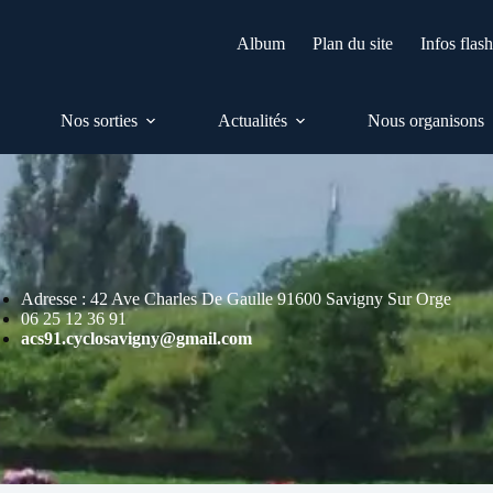
Album
Plan du site
Infos flas
Nos sorties
Actualités
Nous organisons
Adresse : 42 Ave Charles De Gaulle 91600 Savigny Sur Orge
06 25 12 36 91
acs91.cyclosavigny@gmail.com