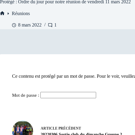
Protégé : Ordre du jour pour notre réunion de vendredi 11 mars 2022
Réunions
Accueil
8 mars 2022
1
Ce contenu est protégé par un mot de passe. Pour le voir, veuillez
Mot de passe :
ARTICLE
PRÉCÉDENT
20220306 Sortie club du dimanche Groupe 2