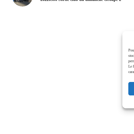
Pour
stoc
perm
Le f
cara