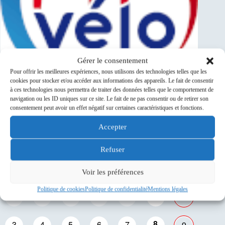
Gérer le consentement
Pour offrir les meilleures expériences, nous utilisons des technologies telles que les
cookies pour stocker et/ou accéder aux informations des appareils. Le fait de consentir
à ces technologies nous permettra de traiter des données telles que le comportement de
navigation ou les ID uniques sur ce site. Le fait de ne pas consentir ou de retirer son
consentement peut avoir un effet négatif sur certaines caractéristiques et fonctions.
Événements à venir
Accepter
Refuser
L
M
M
J
V
S
D
Voir les préférences
Politique de cookies
Politique de confidentialité
Mentions légales
27
28
29
30
31
1
2
8
3
4
5
6
7
9