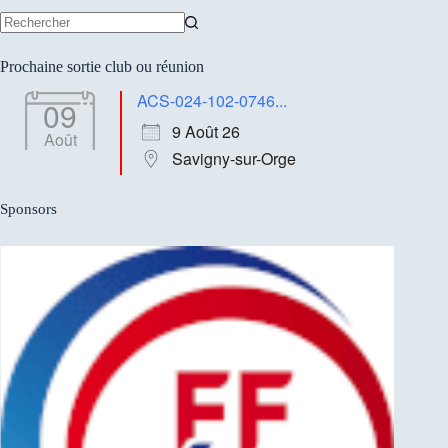
Aucun
résultat
Prochaine sortie club ou réunion
ACS-024-102-0746...
09
9 Août 26
Août
Savigny-sur-Orge
Sponsors