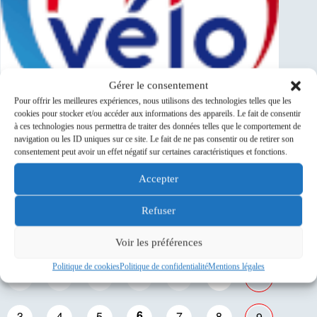
Gérer le consentement
Pour offrir les meilleures expériences, nous utilisons des technologies telles que les
cookies pour stocker et/ou accéder aux informations des appareils. Le fait de consentir
à ces technologies nous permettra de traiter des données telles que le comportement de
navigation ou les ID uniques sur ce site. Le fait de ne pas consentir ou de retirer son
consentement peut avoir un effet négatif sur certaines caractéristiques et fonctions.
Événements à venir
Accepter
Refuser
L
M
M
J
V
S
D
Voir les préférences
Politique de cookies
Politique de confidentialité
Mentions légales
27
28
29
30
31
1
2
6
3
4
5
7
8
9