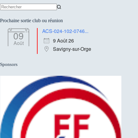
Aucun
résultat
Prochaine sortie club ou réunion
ACS-024-102-0746...
09
9 Août 26
Août
Savigny-sur-Orge
Sponsors