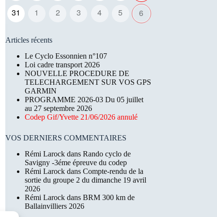
31
1
2
3
4
5
6
Articles récents
Le Cyclo Essonnien n°107
Loi cadre transport 2026
NOUVELLE PROCEDURE DE
TELECHARGEMENT SUR VOS GPS
GARMIN
PROGRAMME 2026-03 Du 05 juillet
au 27 septembre 2026
Codep Gif/Yvette 21/06/2026 annulé
VOS DERNIERS COMMENTAIRES
Rémi Larock
dans
Rando cyclo de
Savigny -3éme épreuve du codep
Rémi Larock
dans
Compte-rendu de la
sortie du groupe 2 du dimanche 19 avril
2026
Rémi Larock
dans
BRM 300 km de
Ballainvilliers 2026