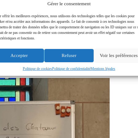
Gérer le consentement
 ayant roulé sur la côte Marocaine sans quasiment de D+ et quelques
uissance dans les bosses.
 offrir les meilleures expériences, nous utilisons des technologies telles que les cookies pour
ker et/ou accéder aux informations des appareils. Le fait de consentir à ces technologies nous
le là ! Normal vent quasiment favorable, du faux plat qui s’avale
ettra de traiter des données telles que le comportement de navigation ou les ID uniques sur ce s
; Yves s’en amuse avec son VAE. Le groupe est plus ou moins
ait de ne pas consentir ou de retirer son consentement peut avoir un effet négatif sur certaines
urs allez-Retour pour reformer l’ensemble.
ctéristiques et fonctions.
), le Rallye est bien organisé par nos voisins et amis de
Accepter
Refuser
Voir les préférences
Politique de cookies
Politique de confidentialité
Mentions légales