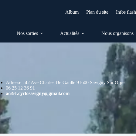
Album
Plan du site
Infos flas
Nos sorties
Actualités
Nous organisons
Adresse : 42 Ave Charles De Gaulle 91600 Savigny Sur Orge
06 25 12 36 91
acs91.cyclosavigny@gmail.com