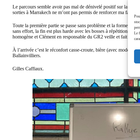
Le parcours semble avoir pas mal de dénivelé positif sur la fin,
sorties à Marrakech ne m’ont pas permis de renforcer ma faible p
Pour
stoc
Toute la première partie se passe sans problème et la forme semb
perm
sans effort, la fin est plus harde avec les bosses à répétitions 
Le f
homogène et Clément en responsable du GR2 veille et fait plusie
cara
À l’arrivée c’est le réconfort casse-croute, bière (avec modération
Ballainvilliers.
Gilles Caffiaux.