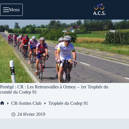
Passer
au
Menu
contenu
Protégé : CR : Les Retrouvailles à Ormoy – 1er Trophée du
comité du Codep 91
CR-Sorties Club
Trophée du Codep 91
Accueil
24 février 2019