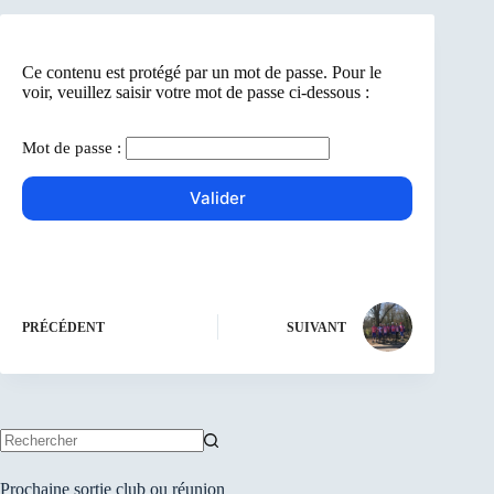
Ce contenu est protégé par un mot de passe. Pour le
voir, veuillez saisir votre mot de passe ci-dessous :
Mot de passe :
PRÉCÉDENT
SUIVANT
Aucun
résultat
Prochaine sortie club ou réunion