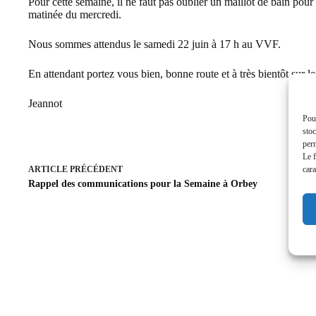
Pour cette semaine, il ne faut pas oublier un maillot de bain pou
matinée du mercredi.
Nous sommes attendus le samedi 22 juin à 17 h au VVF.
En attendant portez vous bien, bonne route et à très bientôt sur l
Jeannot
Pour
stoc
perm
Le f
cara
ARTICLE
PRÉCÉDENT
Rappel des communications pour la Semaine à Orbey