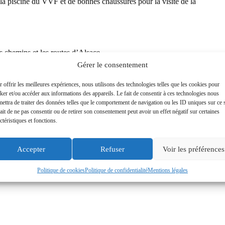
r la piscine du VVF et de bonnes chaussures pour la visite de la
es chemins et les routes d’Alsace,
Gérer le consentement
 offrir les meilleures expériences, nous utilisons des technologies telles que les cookies pour
ker et/ou accéder aux informations des appareils. Le fait de consentir à ces technologies nous
ettra de traiter des données telles que le comportement de navigation ou les ID uniques sur ce s
ait de ne pas consentir ou de retirer son consentement peut avoir un effet négatif sur certaines
ctéristiques et fonctions.
ARTICLE
SUIVANT
Le Cyclo Essonnien n°99
Accepter
Refuser
Voir les préférences
Politique de cookies
Politique de confidentialité
Mentions légales