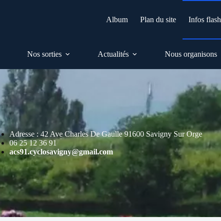
Album
Plan du site
Infos flas
Nos sorties
Actualités
Nous organisons
Adresse : 42 Ave Charles De Gaulle 91600 Savigny Sur Orge
06 25 12 36 91
acs91.cyclosavigny@gmail.com