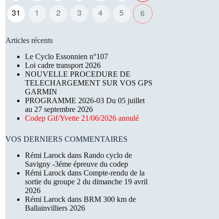
31
1
2
3
4
5
6
Articles récents
Le Cyclo Essonnien n°107
Loi cadre transport 2026
NOUVELLE PROCEDURE DE
TELECHARGEMENT SUR VOS GPS
GARMIN
PROGRAMME 2026-03 Du 05 juillet
au 27 septembre 2026
Codep Gif/Yvette 21/06/2026 annulé
VOS DERNIERS COMMENTAIRES
Rémi Larock
dans
Rando cyclo de
Savigny -3éme épreuve du codep
Rémi Larock
dans
Compte-rendu de la
sortie du groupe 2 du dimanche 19 avril
2026
Rémi Larock
dans
BRM 300 km de
Ballainvilliers 2026