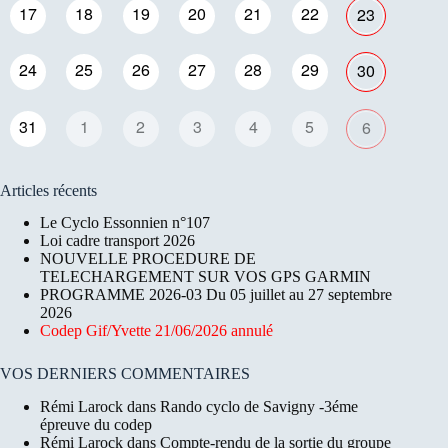
17
18
19
20
21
22
23
24
25
26
27
28
29
30
31
1
2
3
4
5
6
Articles récents
Le Cyclo Essonnien n°107
Loi cadre transport 2026
NOUVELLE PROCEDURE DE
TELECHARGEMENT SUR VOS GPS GARMIN
PROGRAMME 2026-03 Du 05 juillet au 27 septembre
2026
Codep Gif/Yvette 21/06/2026 annulé
VOS DERNIERS COMMENTAIRES
Rémi Larock
dans
Rando cyclo de Savigny -3éme
épreuve du codep
Rémi Larock
dans
Compte-rendu de la sortie du groupe