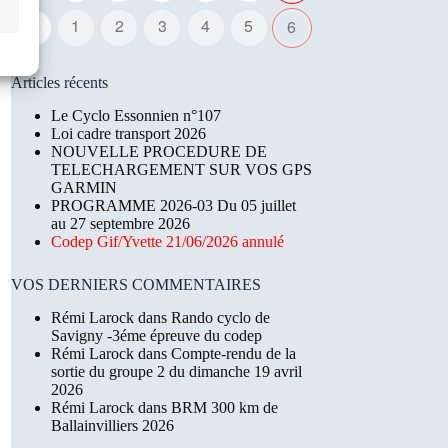
31
1
2
3
4
5
6
Articles récents
Le Cyclo Essonnien n°107
Loi cadre transport 2026
NOUVELLE PROCEDURE DE
TELECHARGEMENT SUR VOS GPS
GARMIN
PROGRAMME 2026-03 Du 05 juillet
au 27 septembre 2026
Codep Gif/Yvette 21/06/2026 annulé
VOS DERNIERS COMMENTAIRES
Rémi Larock
dans
Rando cyclo de
Savigny -3éme épreuve du codep
Rémi Larock
dans
Compte-rendu de la
sortie du groupe 2 du dimanche 19 avril
2026
Rémi Larock
dans
BRM 300 km de
Ballainvilliers 2026