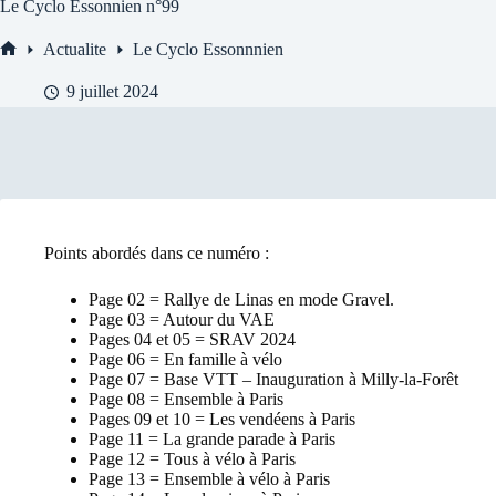
Le Cyclo Essonnien n°99
Actualite
Le Cyclo Essonnnien
Accueil
9 juillet 2024
Points abordés dans ce numéro :
Page 02 = Rallye de Linas en mode Gravel.
Page 03 = Autour du VAE
Pages 04 et 05 = SRAV 2024
Page 06 = En famille à vélo
Page 07 = Base VTT – Inauguration à Milly-la-Forêt
Page 08 = Ensemble à Paris
Pages 09 et 10 = Les vendéens à Paris
Page 11 = La grande parade à Paris
Page 12 = Tous à vélo à Paris
Page 13 = Ensemble à vélo à Paris