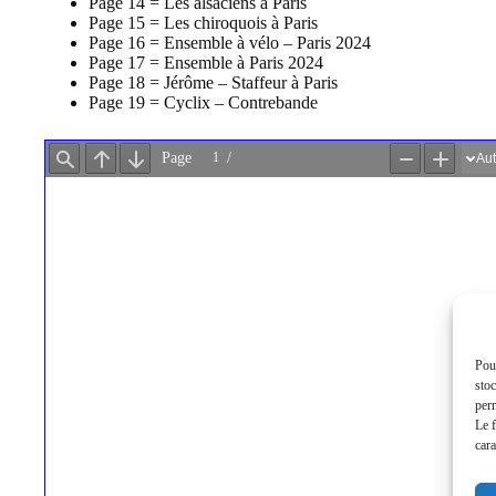
Page 14 = Les alsaciens à Paris
Page 15 = Les chiroquois à Paris
Page 16 = Ensemble à vélo – Paris 2024
Page 17 = Ensemble à Paris 2024
Page 18 = Jérôme – Staffeur à Paris
Page 19 = Cyclix – Contrebande
Pour
stoc
perm
Le f
cara