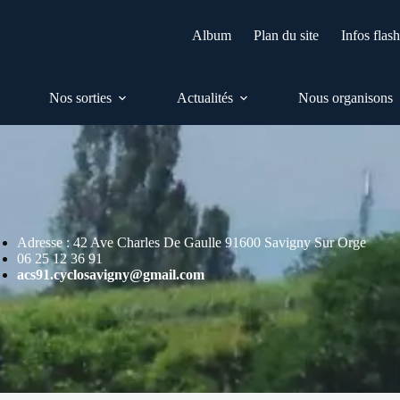
Album
Plan du site
Infos flas
Nos sorties
Actualités
Nous organisons
Adresse : 42 Ave Charles De Gaulle 91600 Savigny Sur Orge
06 25 12 36 91
acs91.cyclosavigny@gmail.com