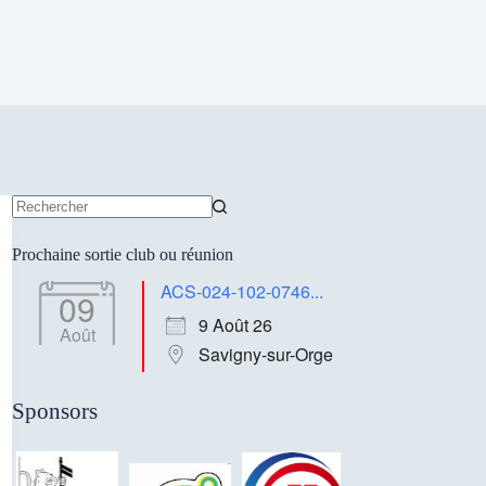
Aucun
résultat
Prochaine sortie club ou réunion
ACS-024-102-0746...
09
9 Août 26
Août
Savigny-sur-Orge
Sponsors