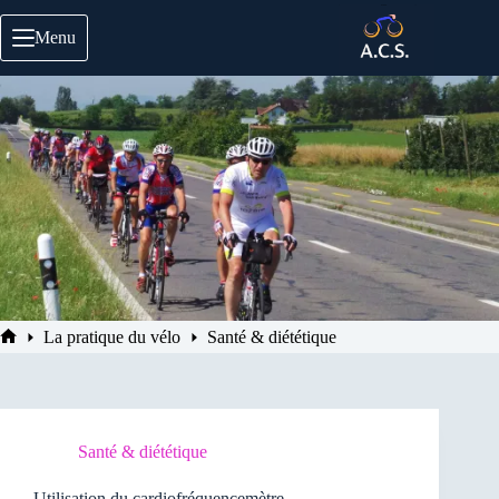
Passer
au
Menu
contenu
La pratique du vélo
Santé & diététique
Accueil
Santé & diététique
Utilisation du cardiofréquencemètre