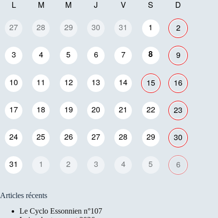
L
M
M
J
V
S
D
27
28
29
30
31
1
2
8
3
4
5
6
7
9
10
11
12
13
14
15
16
17
18
19
20
21
22
23
24
25
26
27
28
29
30
31
1
2
3
4
5
6
Articles récents
Le Cyclo Essonnien n°107