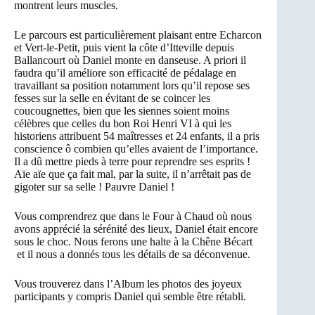
montrent leurs muscles.
Le parcours est particulièrement plaisant entre Echarcon
et Vert-le-Petit, puis vient la côte d’Itteville depuis
Ballancourt où Daniel monte en danseuse. A priori il
faudra qu’il améliore son efficacité de pédalage en
travaillant sa position notamment lors qu’il repose ses
fesses sur la selle en évitant de se coincer les
coucougnettes, bien que les siennes soient moins
célèbres que celles du bon Roi Henri VI à qui les
historiens attribuent 54 maîtresses et 24 enfants, il a pris
conscience ô combien qu’elles avaient de l’importance.
Il a dû mettre pieds à terre pour reprendre ses esprits !
Aïe aïe que ça fait mal, par la suite, il n’arrêtait pas de
gigoter sur sa selle ! Pauvre Daniel !
Vous comprendrez que dans le Four à Chaud où nous
avons apprécié la sérénité des lieux, Daniel était encore
sous le choc. Nous ferons une halte à la Chêne Bécart
et il nous a donnés tous les détails de sa déconvenue.
Vous trouverez dans l’Album les photos des joyeux
participants y compris Daniel qui semble être rétabli.