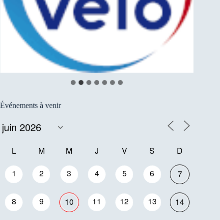
Événements à venir
L
M
M
J
V
S
D
1
2
3
4
5
6
7
8
9
11
12
13
10
14