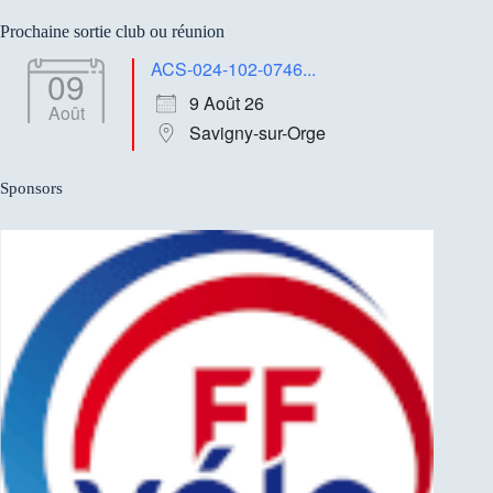
Aucun
résultat
Prochaine sortie club ou réunion
ACS-024-102-0746...
09
9 Août 26
Août
Savigny-sur-Orge
Sponsors