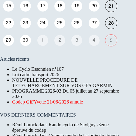
15
16
17
18
19
20
21
22
23
24
25
26
27
28
29
30
1
2
3
4
5
Articles récents
Le Cyclo Essonnien n°107
Loi cadre transport 2026
NOUVELLE PROCEDURE DE
TELECHARGEMENT SUR VOS GPS GARMIN
PROGRAMME 2026-03 Du 05 juillet au 27 septembre
2026
Codep Gif/Yvette 21/06/2026 annulé
VOS DERNIERS COMMENTAIRES
Rémi Larock
dans
Rando cyclo de Savigny -3éme
épreuve du codep
Rémi Larock
dans
Compte-rendu de la sortie du groupe