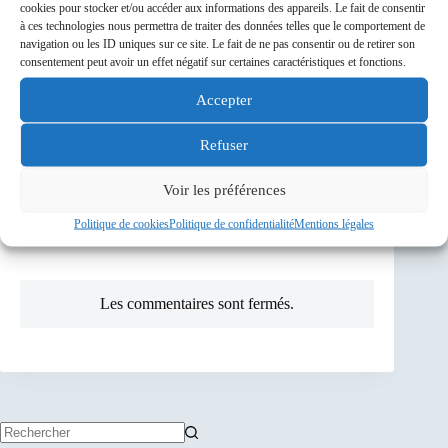
cookies pour stocker et/ou accéder aux informations des appareils. Le fait de consentir
à ces technologies nous permettra de traiter des données telles que le comportement de
PRÉCÉDENT
SUIVANT
navigation ou les ID uniques sur ce site. Le fait de ne pas consentir ou de retirer son
Un commentaire
consentement peut avoir un effet négatif sur certaines caractéristiques et fonctions.
Accepter
francis
15 MARS 2022/19 H 20 MIN
Refuser
A ma connaissance l’intégralité du groupe 1 est
resté sous la couette ( à l’exception de Bertrand!.
Voir les préférences
Le mauvais temps annoncé (et non réalisé) en est
la principale cause !
Politique de cookies
Politique de confidentialité
Mentions légales
Les commentaires sont fermés.