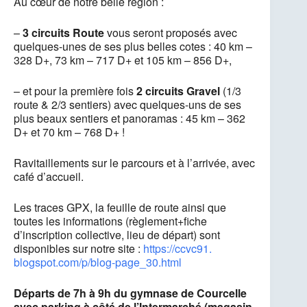
Au cœur de notre belle région :
–
3 circuits Route
vous seront proposés avec
quelques-unes de ses plus belles cotes : 40 km –
328 D+, 73 km – 717 D+ et 105 km – 856 D+,
– et pour la première fois
2 circuits Gravel
(1/3
route & 2/3 sentiers) avec quelques-uns de ses
plus beaux sentiers et panoramas : 45 km – 362
D+ et 70 km – 768 D+ !
Ravitaillements sur le parcours et à l’arrivée, avec
café d’accueil.
Les traces GPX, la feuille de route ainsi que
toutes les informations (règlement+fiche
d’inscription collective, lieu de départ) sont
disponibles sur notre site :
https://ccvc91.
blogspot.com/p/blog-page_30.
html
Départs de 7h à 9h du gymnase de Courcelle
avec parking à côté de l’Intermarché (magasin