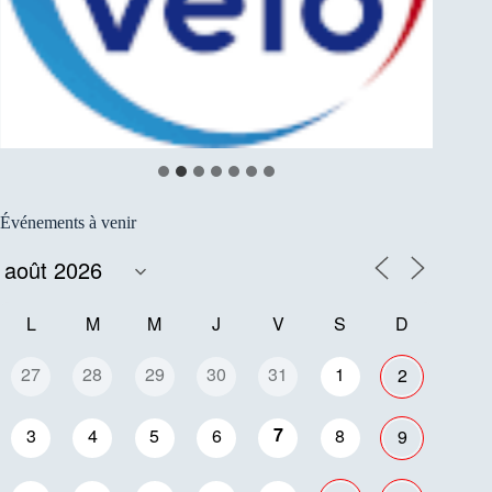
…
Événements à venir
L
M
M
J
V
S
D
27
28
29
30
31
1
2
7
3
4
5
6
8
9