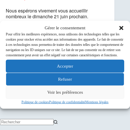
Nous espérons vivement vous accueillir
nombreux le dimanche 21 juin prochain.
Gérer le consentement
Cordialement,
Pour offrir les meilleures expériences, nous utilisons des technologies telles que les
cookies pour stocker et/ou accéder aux informations des appareils. Le fait de consentir
Le bureau du CCVC
à ces technologies nous permettra de traiter des données telles que le comportement de
navigation ou les ID uniques sur ce site. Le fait de ne pas consentir ou de retirer son
consentement peut avoir un effet négatif sur certaines caractéristiques et fonctions.
Accepter
Refuser
Voir les préférences
PRÉCÉDENT
SUIVANT
Politique de cookies
Politique de confidentialité
Mentions légales
Aucun