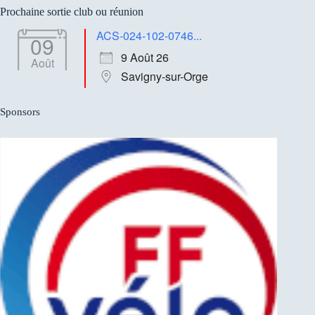
résultat
Prochaine sortie club ou réunion
ACS-024-102-0746...
09
9 Août 26
Août
Savigny-sur-Orge
Sponsors