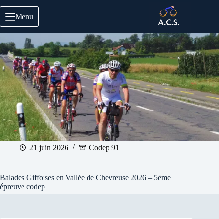
Passer
au
Menu
contenu
21 juin 2026
Codep 91
Balades Giffoises en Vallée de Chevreuse 2026 – 5ème
épreuve codep