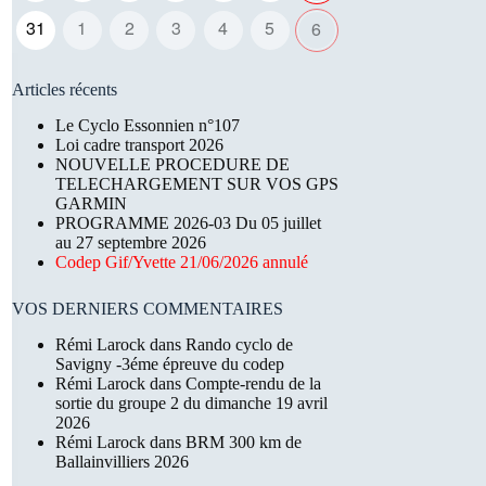
31
1
2
3
4
5
6
Articles récents
Le Cyclo Essonnien n°107
Loi cadre transport 2026
NOUVELLE PROCEDURE DE
TELECHARGEMENT SUR VOS GPS
GARMIN
PROGRAMME 2026-03 Du 05 juillet
au 27 septembre 2026
Codep Gif/Yvette 21/06/2026 annulé
VOS DERNIERS COMMENTAIRES
Rémi Larock
dans
Rando cyclo de
Savigny -3éme épreuve du codep
Rémi Larock
dans
Compte-rendu de la
sortie du groupe 2 du dimanche 19 avril
2026
Rémi Larock
dans
BRM 300 km de
Ballainvilliers 2026