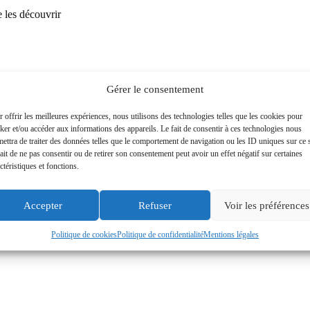
e les découvrir
Gérer le consentement
 offrir les meilleures expériences, nous utilisons des technologies telles que les cookies pour
ker et/ou accéder aux informations des appareils. Le fait de consentir à ces technologies nous
ettra de traiter des données telles que le comportement de navigation ou les ID uniques sur ce s
ait de ne pas consentir ou de retirer son consentement peut avoir un effet négatif sur certaines
ctéristiques et fonctions.
ARTICLE
SUIVANT
MENAGER VOS EFFORTS PENDANT LES CHALEURS
Accepter
Refuser
Voir les préférences
Politique de cookies
Politique de confidentialité
Mentions légales