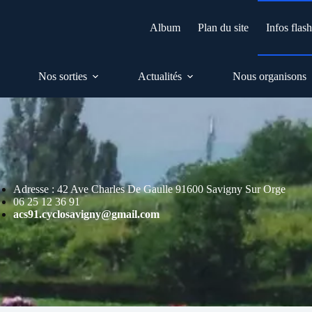
Album
Plan du site
Infos flas
Nos sorties
Actualités
Nous organisons
Adresse : 42 Ave Charles De Gaulle 91600 Savigny Sur Orge
06 25 12 36 91
acs91.cyclosavigny@gmail.com