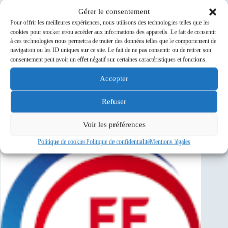
Gérer le consentement
Pour offrir les meilleures expériences, nous utilisons des technologies telles que les
Aucun
cookies pour stocker et/ou accéder aux informations des appareils. Le fait de consentir
résultat
à ces technologies nous permettra de traiter des données telles que le comportement de
Prochaine sortie club ou réunion
navigation ou les ID uniques sur ce site. Le fait de ne pas consentir ou de retirer son
ACS-024-102-0746...
consentement peut avoir un effet négatif sur certaines caractéristiques et fonctions.
09
9 Août 26
Août
Accepter
Savigny-sur-Orge
Refuser
Sponsors
Voir les préférences
Politique de cookies
Politique de confidentialité
Mentions légales