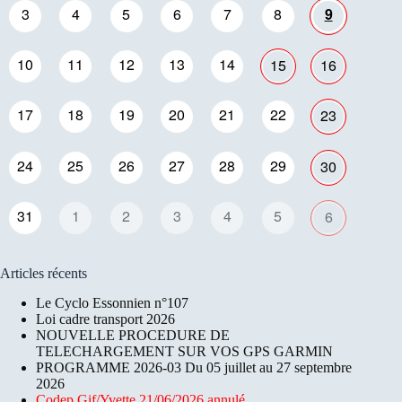
3
4
5
6
7
8
9
10
11
12
13
14
15
16
17
18
19
20
21
22
23
24
25
26
27
28
29
30
31
1
2
3
4
5
6
Articles récents
Le Cyclo Essonnien n°107
Loi cadre transport 2026
NOUVELLE PROCEDURE DE
TELECHARGEMENT SUR VOS GPS GARMIN
PROGRAMME 2026-03 Du 05 juillet au 27 septembre
2026
Codep Gif/Yvette 21/06/2026 annulé