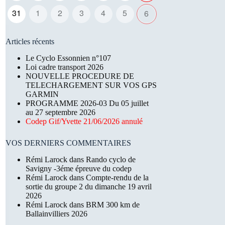
31
1
2
3
4
5
6
Articles récents
Le Cyclo Essonnien n°107
Loi cadre transport 2026
NOUVELLE PROCEDURE DE
TELECHARGEMENT SUR VOS GPS
GARMIN
PROGRAMME 2026-03 Du 05 juillet
au 27 septembre 2026
Codep Gif/Yvette 21/06/2026 annulé
VOS DERNIERS COMMENTAIRES
Rémi Larock
dans
Rando cyclo de
Savigny -3éme épreuve du codep
Rémi Larock
dans
Compte-rendu de la
sortie du groupe 2 du dimanche 19 avril
2026
Rémi Larock
dans
BRM 300 km de
Ballainvilliers 2026