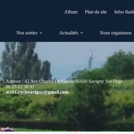
Album
Plan du site
Infos flas
Nos sorties
Actualités
Nous organisons
Adresse : 42 Ave Charles De Gaulle 91600 Savigny Sur Orge
06 25 12 36 91
acs91.cyclosavigny@gmail.com