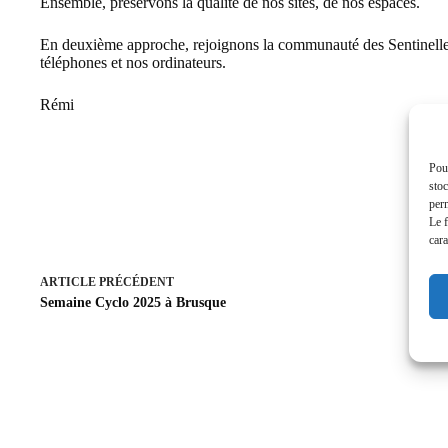
Ensemble, préservons la qualité de nos sites, de nos espaces.
En deuxième approche, rejoignons la communauté des Sentinelles 
téléphones et nos ordinateurs.
Rémi
Pour
stoc
perm
Le f
cara
ARTICLE
PRÉCÉDENT
Semaine Cyclo 2025 à Brusque