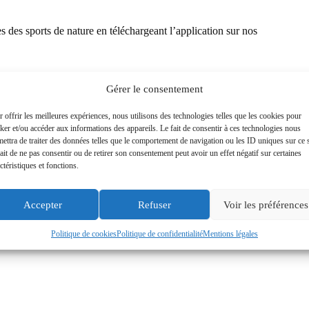
des sports de nature en téléchargeant l’application sur nos
Gérer le consentement
 offrir les meilleures expériences, nous utilisons des technologies telles que les cookies pour
ker et/ou accéder aux informations des appareils. Le fait de consentir à ces technologies nous
ettra de traiter des données telles que le comportement de navigation ou les ID uniques sur ce s
ait de ne pas consentir ou de retirer son consentement peut avoir un effet négatif sur certaines
ctéristiques et fonctions.
ARTICLE
SUIVANT
Accepter
Refuser
Voir les préférences
Le Cyclo Essonnien n°100
Politique de cookies
Politique de confidentialité
Mentions légales