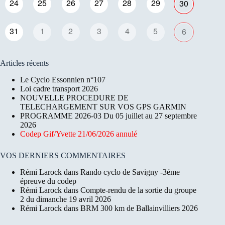
24
25
26
27
28
29
30
31
1
2
3
4
5
6
Articles récents
Le Cyclo Essonnien n°107
Loi cadre transport 2026
NOUVELLE PROCEDURE DE
TELECHARGEMENT SUR VOS GPS GARMIN
PROGRAMME 2026-03 Du 05 juillet au 27 septembre
2026
Codep Gif/Yvette 21/06/2026 annulé
VOS DERNIERS COMMENTAIRES
Rémi Larock
dans
Rando cyclo de Savigny -3éme
épreuve du codep
Rémi Larock
dans
Compte-rendu de la sortie du groupe
2 du dimanche 19 avril 2026
Rémi Larock
dans
BRM 300 km de Ballainvilliers 2026