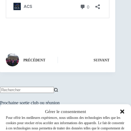
PRÉCÉDENT
SUIVANT
Aucun
résultat
Prochaine sortie club ou réunion
Gérer le consentement
ACS-024-102-0746...
09
Pour offrir les meilleures expériences, nous utilisons des technologies telles que les
9 Août 26
cookies pour stocker et/ou accéder aux informations des appareils. Le fait de consentir
Août
à ces technologies nous permettra de traiter des données telles que le comportement de
Savigny-sur-Orge