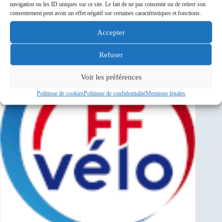
navigation ou les ID uniques sur ce site. Le fait de ne pas consentir ou de retirer son
consentement peut avoir un effet négatif sur certaines caractéristiques et fonctions.
Sponsors
Accepter
Refuser
Voir les préférences
Politique de cookies
Politique de confidentialité
Mentions légales