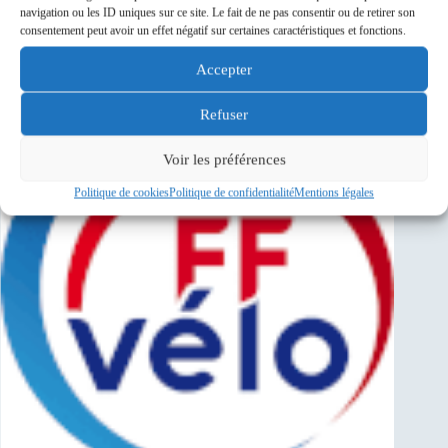
Savigny-sur-Orge
navigation ou les ID uniques sur ce site. Le fait de ne pas consentir ou de retirer son
consentement peut avoir un effet négatif sur certaines caractéristiques et fonctions.
Sponsors
Accepter
Refuser
Voir les préférences
Politique de cookies
Politique de confidentialité
Mentions légales