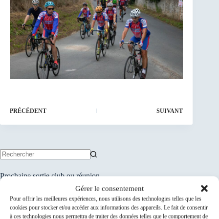
PRÉCÉDENT
SUIVANT
Aucun
résultat
Prochaine sortie club ou réunion
Gérer le consentement
ACS-024-102-0746...
09
Pour offrir les meilleures expériences, nous utilisons des technologies telles que les
9 Août 26
cookies pour stocker et/ou accéder aux informations des appareils. Le fait de consentir
Août
à ces technologies nous permettra de traiter des données telles que le comportement de