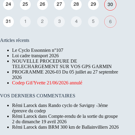
24
25
26
27
28
29
30
31
1
2
3
4
5
6
Articles récents
Le Cyclo Essonnien n°107
Loi cadre transport 2026
NOUVELLE PROCEDURE DE
TELECHARGEMENT SUR VOS GPS GARMIN
PROGRAMME 2026-03 Du 05 juillet au 27 septembre
2026
Codep Gif/Yvette 21/06/2026 annulé
VOS DERNIERS COMMENTAIRES
Rémi Larock
dans
Rando cyclo de Savigny -3éme
épreuve du codep
Rémi Larock
dans
Compte-rendu de la sortie du groupe
2 du dimanche 19 avril 2026
Rémi Larock
dans
BRM 300 km de Ballainvilliers 2026