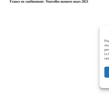
France en confinement- Nouvelles mesures mars 2021
Pour
stoc
perm
Le f
cara