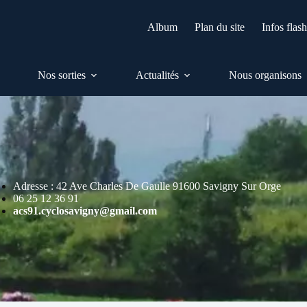
Album
Plan du site
Infos flas
Nos sorties
Actualités
Nous organisons
Adresse : 42 Ave Charles De Gaulle 91600 Savigny Sur Orge
06 25 12 36 91
acs91.cyclosavigny@gmail.com