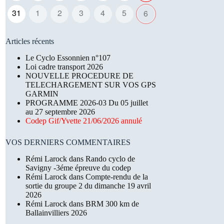
31
1
2
3
4
5
6
Articles récents
Le Cyclo Essonnien n°107
Loi cadre transport 2026
NOUVELLE PROCEDURE DE
TELECHARGEMENT SUR VOS GPS
GARMIN
PROGRAMME 2026-03 Du 05 juillet
au 27 septembre 2026
Codep Gif/Yvette 21/06/2026 annulé
VOS DERNIERS COMMENTAIRES
Rémi Larock
dans
Rando cyclo de
Savigny -3éme épreuve du codep
Rémi Larock
dans
Compte-rendu de la
sortie du groupe 2 du dimanche 19 avril
2026
Rémi Larock
dans
BRM 300 km de
Ballainvilliers 2026