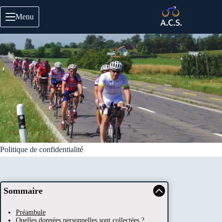
Passer
au
Menu
contenu
Politique de confidentialité
Sommaire
Préambule
Quelles données personnelles sont collectées ?