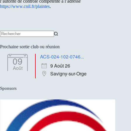
l’autorité de contrôle compétente à l’adresse
https://www.cnil.fr/plaintes
.
Aucun
résultat
Prochaine sortie club ou réunion
ACS-024-102-0746...
09
9 Août 26
Août
Savigny-sur-Orge
Sponsors