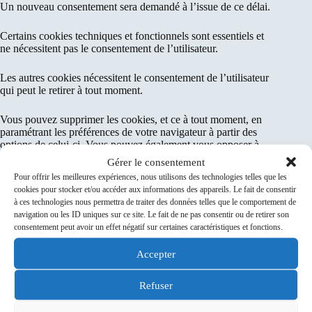
Un nouveau consentement sera demandé à l’issue de ce délai.
Certains cookies techniques et fonctionnels sont essentiels et
ne nécessitent pas le consentement de l’utilisateur.
Les autres cookies nécessitent le consentement de l’utilisateur
qui peut le retirer à tout moment.
Vous pouvez supprimer les cookies, et ce à tout moment, en
paramétrant les préférences de votre navigateur à partir des
options de celui-ci. Vous pouvez également vous opposer à
l’ensemble ou à certains cookies en paramétrant vos
Gérer le consentement
préférences de navigation dans le bandeau de recueil de
Pour offrir les meilleures expériences, nous utilisons des technologies telles que les
consentement des cookies.
cookies pour stocker et/ou accéder aux informations des appareils. Le fait de consentir
à ces technologies nous permettra de traiter des données telles que le comportement de
Politique des cookies
navigation ou les ID uniques sur ce site. Le fait de ne pas consentir ou de retirer son
consentement peut avoir un effet négatif sur certaines caractéristiques et fonctions.
Transmission des données personnelles
Accepter
Les données personnelles vous concernant ne sont destinés
qu’à un usage interne. Elles ne seront pas transférées en
Refuser
dehors de l’Union Européenne, conformément à la
réglementation.