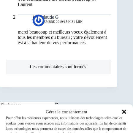
Laurent
jean-claude G
31 DÉCEMBRE 2019/15 H 31 MIN
merci beaucoup et meilleurs voeux également à
tous les membres du bureau ; votre dévouement
est à la hauteur de vos performances.
Les commentaires sont fermés.
Aucun
Gérer le consentement
résultat
Prochaine sortie club ou réunion
Pour offrir les meilleures expériences, nous utilisons des technologies telles que les
cookies pour stocker et/ou accéder aux informations des appareils. Le fait de consentir
ACS-024-102-0746...
09
à ces technologies nous permettra de traiter des données telles que le comportement de