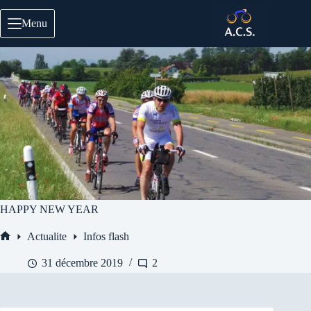
Passer
au
Menu
contenu
HAPPY NEW YEAR
Actualite
Infos flash
Accueil
31 décembre 2019
2