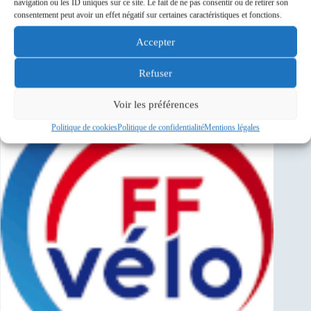
navigation ou les ID uniques sur ce site. Le fait de ne pas consentir ou de retirer son
9 Août 26
Août
consentement peut avoir un effet négatif sur certaines caractéristiques et fonctions.
Savigny-sur-Orge
Accepter
Sponsors
Refuser
Voir les préférences
Politique de cookies
Politique de confidentialité
Mentions légales