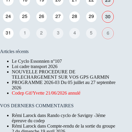
24
25
26
27
28
29
30
31
1
2
3
4
5
6
Articles récents
Le Cyclo Essonnien n°107
Loi cadre transport 2026
NOUVELLE PROCEDURE DE
TELECHARGEMENT SUR VOS GPS GARMIN
PROGRAMME 2026-03 Du 05 juillet au 27 septembre
2026
Codep Gif/Yvette 21/06/2026 annulé
VOS DERNIERS COMMENTAIRES
Rémi Larock
dans
Rando cyclo de Savigny -3éme
épreuve du codep
Rémi Larock
dans
Compte-rendu de la sortie du groupe
2 du dimanche 19 avril 2026