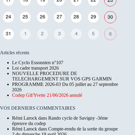
24
25
26
27
28
29
30
31
1
2
3
4
5
6
Articles récents
Le Cyclo Essonnien n°107
Loi cadre transport 2026
NOUVELLE PROCEDURE DE
TELECHARGEMENT SUR VOS GPS GARMIN
PROGRAMME 2026-03 Du 05 juillet au 27 septembre
2026
Codep Gif/Yvette 21/06/2026 annulé
VOS DERNIERS COMMENTAIRES
Rémi Larock
dans
Rando cyclo de Savigny -3éme
épreuve du codep
Rémi Larock
dans
Compte-rendu de la sortie du groupe
2 du dimanche 19 avril 2026