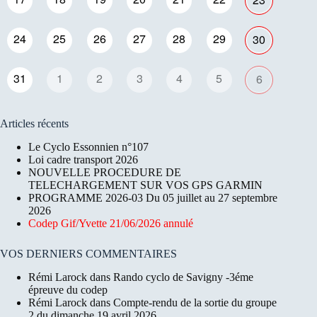
24
25
26
27
28
29
30
31
1
2
3
4
5
6
Articles récents
Le Cyclo Essonnien n°107
Loi cadre transport 2026
NOUVELLE PROCEDURE DE
TELECHARGEMENT SUR VOS GPS GARMIN
PROGRAMME 2026-03 Du 05 juillet au 27 septembre
2026
Codep Gif/Yvette 21/06/2026 annulé
VOS DERNIERS COMMENTAIRES
Rémi Larock
dans
Rando cyclo de Savigny -3éme
épreuve du codep
Rémi Larock
dans
Compte-rendu de la sortie du groupe
2 du dimanche 19 avril 2026