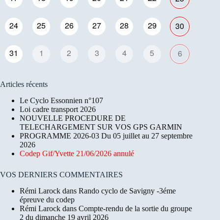
24
25
26
27
28
29
30
31
1
2
3
4
5
6
Articles récents
Le Cyclo Essonnien n°107
Loi cadre transport 2026
NOUVELLE PROCEDURE DE
TELECHARGEMENT SUR VOS GPS GARMIN
PROGRAMME 2026-03 Du 05 juillet au 27 septembre
2026
Codep Gif/Yvette 21/06/2026 annulé
VOS DERNIERS COMMENTAIRES
Rémi Larock
dans
Rando cyclo de Savigny -3éme
épreuve du codep
Rémi Larock
dans
Compte-rendu de la sortie du groupe
2 du dimanche 19 avril 2026