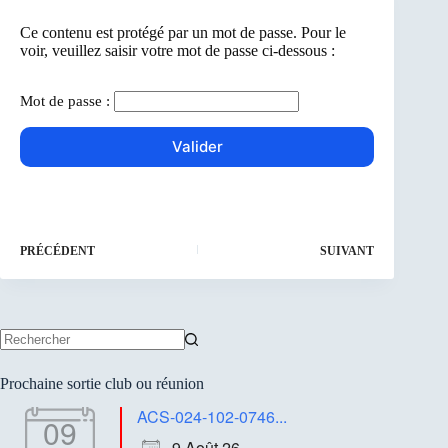
Ce contenu est protégé par un mot de passe. Pour le
voir, veuillez saisir votre mot de passe ci-dessous :
Mot de passe :
PRÉCÉDENT
SUIVANT
Aucun
résultat
Prochaine sortie club ou réunion
ACS-024-102-0746...
09
9 Août 26