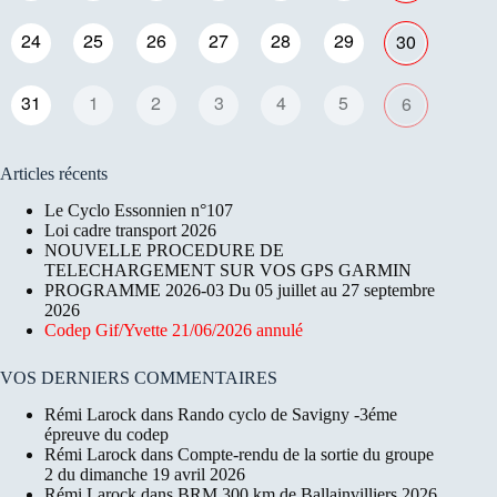
24
25
26
27
28
29
30
31
1
2
3
4
5
6
Articles récents
Le Cyclo Essonnien n°107
Loi cadre transport 2026
NOUVELLE PROCEDURE DE
TELECHARGEMENT SUR VOS GPS GARMIN
PROGRAMME 2026-03 Du 05 juillet au 27 septembre
2026
Codep Gif/Yvette 21/06/2026 annulé
VOS DERNIERS COMMENTAIRES
Rémi Larock
dans
Rando cyclo de Savigny -3éme
épreuve du codep
Rémi Larock
dans
Compte-rendu de la sortie du groupe
2 du dimanche 19 avril 2026
Rémi Larock
dans
BRM 300 km de Ballainvilliers 2026