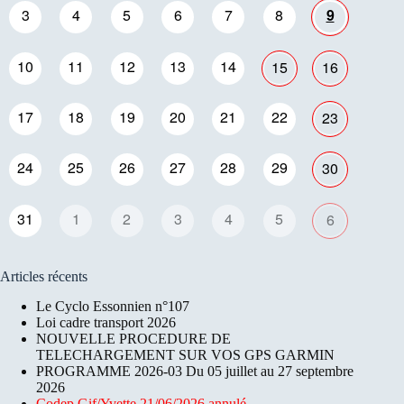
3
4
5
6
7
8
9
10
11
12
13
14
15
16
17
18
19
20
21
22
23
24
25
26
27
28
29
30
31
1
2
3
4
5
6
Articles récents
Le Cyclo Essonnien n°107
Loi cadre transport 2026
NOUVELLE PROCEDURE DE
TELECHARGEMENT SUR VOS GPS GARMIN
PROGRAMME 2026-03 Du 05 juillet au 27 septembre
2026
Codep Gif/Yvette 21/06/2026 annulé