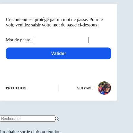
Ce contenu est protégé par un mot de passe. Pour le
voir, veuillez saisir votre mot de passe ci-dessous :
Mot de passe :
PRÉCÉDENT
SUIVANT
Aucun
résultat
Prochaine sortie club ou réunion