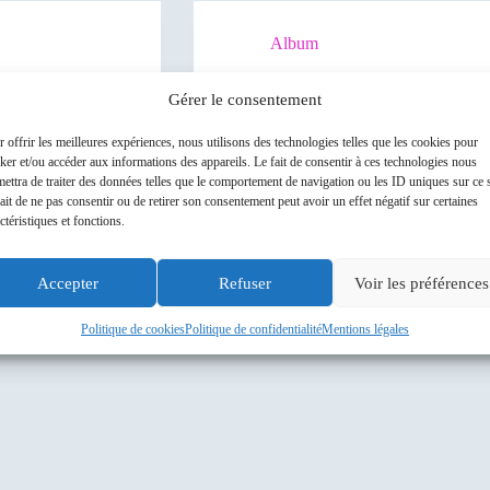
Album
nnée 2023
Album photos année 2022
Gérer le consentement
2023
1 janvier 2022
 offrir les meilleures expériences, nous utilisons des technologies telles que les cookies pour
ker et/ou accéder aux informations des appareils. Le fait de consentir à ces technologies nous
ettra de traiter des données telles que le comportement de navigation ou les ID uniques sur ce s
ait de ne pas consentir ou de retirer son consentement peut avoir un effet négatif sur certaines
ctéristiques et fonctions.
Accepter
Refuser
Voir les préférences
Politique de cookies
Politique de confidentialité
Mentions légales