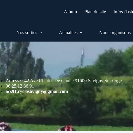
Album
Plan du site
Infos flas
Nos sorties
Actualités
Nous organisons
Adresse : 42 Ave Charles De Gaulle 91600 Savigny Sur Orge
06 25 12 36 91
acs91.cyclosavigny@gmail.com