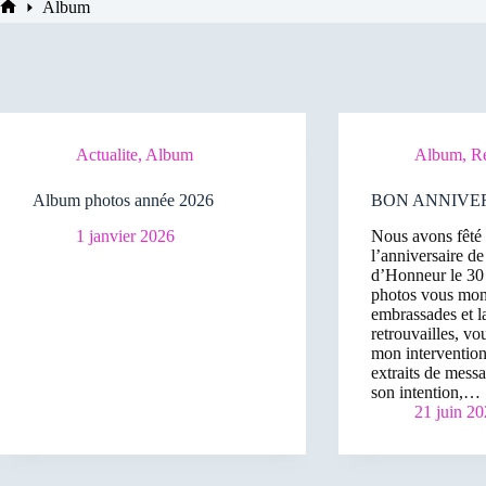
Album
Accueil
Actualite
,
Album
Album
,
R
Album photos année 2026
BON ANNIVER
1 janvier 2026
Nous avons fêté 
l’anniversaire de
d’Honneur le 30
photos vous mont
embrassades et la
retrouvailles, vo
mon intervention
extraits de messa
son intention,…
21 juin 2