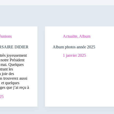
éunions
Actualite
,
Album
SAIRE DIDIER
Album photos année 2025
très joyeusement
1 janvier 2025
 notre Président
 mai. Quelques
rant les
 joie des
us trouverez aussi
 et quelques
ges que j’ai reçu à
025