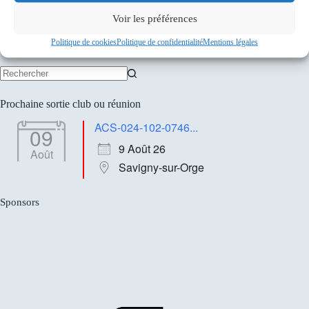
PRÉCÉDENT
SUIVANT
Voir les préférences
Politique de cookies
Politique de confidentialité
Mentions légales
Aucun
résultat
Prochaine sortie club ou réunion
ACS-024-102-0746...
09
9 Août 26
Août
Savigny-sur-Orge
Sponsors