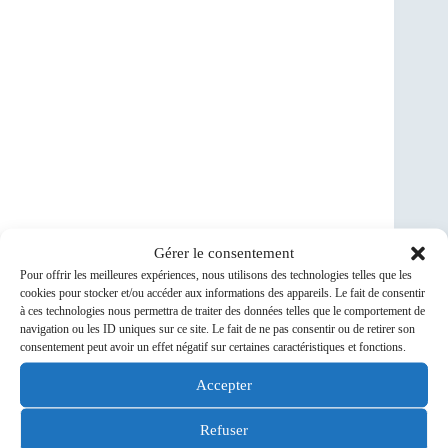
Gérer le consentement
Voir en ligne :
Pour offrir les meilleures expériences, nous utilisons des technologies telles que les
cookies pour stocker et/ou accéder aux informations des appareils. Le fait de consentir
à ces technologies nous permettra de traiter des données telles que le comportement de
navigation ou les ID uniques sur ce site. Le fait de ne pas consentir ou de retirer son
le logiciel au service des cyclistes
–
licence à vie 30 €
consentement peut avoir un effet négatif sur certaines caractéristiques et fonctions.
Accepter
Refuser