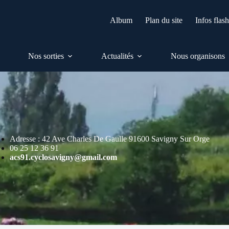
Album
Plan du site
Infos flas
Nos sorties
Actualités
Nous organisons
Adresse : 42 Ave Charles De Gaulle 91600 Savigny Sur Orge
06 25 12 36 91
acs91.cyclosavigny@gmail.com