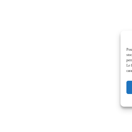
Pour
stoc
perm
Le f
cara