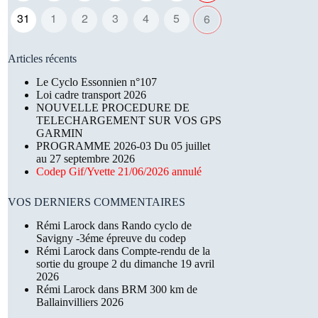
31
1
2
3
4
5
6
Articles récents
Le Cyclo Essonnien n°107
Loi cadre transport 2026
NOUVELLE PROCEDURE DE
TELECHARGEMENT SUR VOS GPS
GARMIN
PROGRAMME 2026-03 Du 05 juillet
au 27 septembre 2026
Codep Gif/Yvette 21/06/2026 annulé
VOS DERNIERS COMMENTAIRES
Rémi Larock
dans
Rando cyclo de
Savigny -3éme épreuve du codep
Rémi Larock
dans
Compte-rendu de la
sortie du groupe 2 du dimanche 19 avril
2026
Rémi Larock
dans
BRM 300 km de
Ballainvilliers 2026