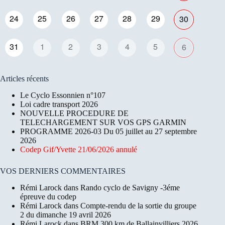
24
25
26
27
28
29
30
31
1
2
3
4
5
6
Articles récents
Le Cyclo Essonnien n°107
Loi cadre transport 2026
NOUVELLE PROCEDURE DE
TELECHARGEMENT SUR VOS GPS GARMIN
PROGRAMME 2026-03 Du 05 juillet au 27 septembre
2026
Codep Gif/Yvette 21/06/2026 annulé
VOS DERNIERS COMMENTAIRES
Rémi Larock
dans
Rando cyclo de Savigny -3éme
épreuve du codep
Rémi Larock
dans
Compte-rendu de la sortie du groupe
2 du dimanche 19 avril 2026
Rémi Larock
dans
BRM 300 km de Ballainvilliers 2026