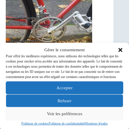
Gérer le consentement
Pour offrir les meilleures expériences, nous utilisons des technologies telles que les
cookies pour stocker et/ou accéder aux informations des appareils. Le fait de consentir
à ces technologies nous permettra de traiter des données telles que le comportement de
navigation ou les ID uniques sur ce site. Le fait de ne pas consentir ou de retirer son
PRÉCÉDENT
SUIVANT
consentement peut avoir un effet négatif sur certaines caractéristiques et fonctions.
Accepter
Refuser
Aucun
résultat
Prochaine sortie club ou réunion
Voir les préférences
ACS-024-102-0746...
09
Politique de cookies
Politique de confidentialité
Mentions légales
9 Août 26