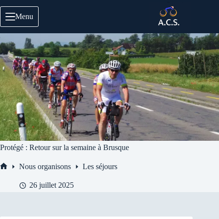
Passer
au
Menu
contenu
Protégé : Retour sur la semaine à Brusque
Nous organisons
Les séjours
Accueil
26 juillet 2025