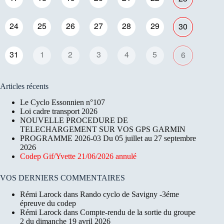
24
25
26
27
28
29
30
31
1
2
3
4
5
6
Articles récents
Le Cyclo Essonnien n°107
Loi cadre transport 2026
NOUVELLE PROCEDURE DE
TELECHARGEMENT SUR VOS GPS GARMIN
PROGRAMME 2026-03 Du 05 juillet au 27 septembre
2026
Codep Gif/Yvette 21/06/2026 annulé
VOS DERNIERS COMMENTAIRES
Rémi Larock
dans
Rando cyclo de Savigny -3éme
épreuve du codep
Rémi Larock
dans
Compte-rendu de la sortie du groupe
2 du dimanche 19 avril 2026