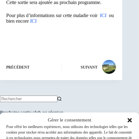
Cette sortie sera ajoutée au prochain programme.
Pour plus d’informations sur cette maladie voir
ICI
ou
bien encore
ICI
PRÉCÉDENT
SUIVANT
Aucun
résultat
Prochaine sortie club ou réunion
Gérer le consentement
ACS-052-118-0544...
15
Pour offrir les meilleures expériences, nous utilisons des technologies telles que les
15 Août 26
cookies pour stocker et/ou accéder aux informations des appareils. Le fait de consentir
Août
à ces technologies nous permettra de traiter des données telles que le comportement de