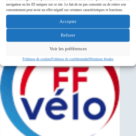
Savigny-sur-Orge
navigation ou les ID uniques sur ce site. Le fait de ne pas consentir ou de retirer son
consentement peut avoir un effet négatif sur certaines caractéristiques et fonctions.
Sponsors
Accepter
Refuser
Voir les préférences
Politique de cookies
Politique de confidentialité
Mentions légales