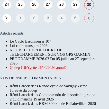
24
25
26
27
28
29
30
31
1
2
3
4
5
6
Articles récents
Le Cyclo Essonnien n°107
Loi cadre transport 2026
NOUVELLE PROCEDURE DE
TELECHARGEMENT SUR VOS GPS GARMIN
PROGRAMME 2026-03 Du 05 juillet au 27 septembre
2026
Codep Gif/Yvette 21/06/2026 annulé
VOS DERNIERS COMMENTAIRES
Rémi Larock
dans
Rando cyclo de Savigny -3éme
épreuve du codep
Rémi Larock
dans
Compte-rendu de la sortie du groupe
2 du dimanche 19 avril 2026
Rémi Larock
dans
BRM 300 km de Ballainvilliers 2026