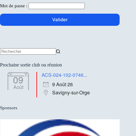
Mot de passe :
Aucun
résultat
Prochaine sortie club ou réunion
ACS-024-102-0746...
09
9 Août 26
Août
Savigny-sur-Orge
Sponsors