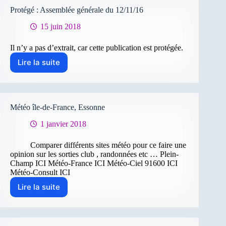
Protégé : Assemblée générale du 12/11/16
15 juin 2018
Il n’y a pas d’extrait, car cette publication est protégée.
Lire la suite
Protégé :
Assemblée
générale
du
12/11/16
Météo île-de-France, Essonne
1 janvier 2018
Comparer différents sites météo pour ce faire une
opinion sur les sorties club , randonnées etc … Plein-
Champ ICI Météo-France ICI Météo-Ciel 91600 ICI
Météo-Consult ICI
Lire la suite
Météo
île-
de-
France,