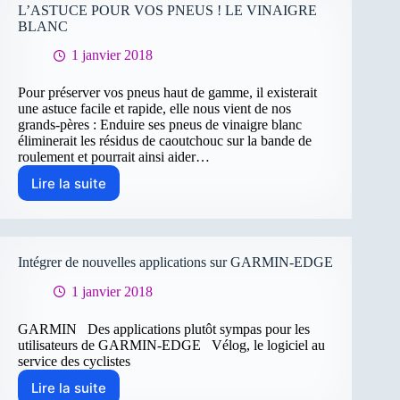
Essonne
L’ASTUCE POUR VOS PNEUS ! LE VINAIGRE
BLANC
1 janvier 2018
Pour préserver vos pneus haut de gamme, il existerait
une astuce facile et rapide, elle nous vient de nos
grands-pères : Enduire ses pneus de vinaigre blanc
éliminerait les résidus de caoutchouc sur la bande de
roulement et pourrait ainsi aider…
Lire la suite
L’ASTUCE
POUR
VOS
PNEUS
!
Intégrer de nouvelles applications sur GARMIN-EDGE
LE
VINAIGRE
1 janvier 2018
BLANC
GARMIN Des applications plutôt sympas pour les
utilisateurs de GARMIN-EDGE Vélog, le logiciel au
service des cyclistes
Lire la suite
Intégrer