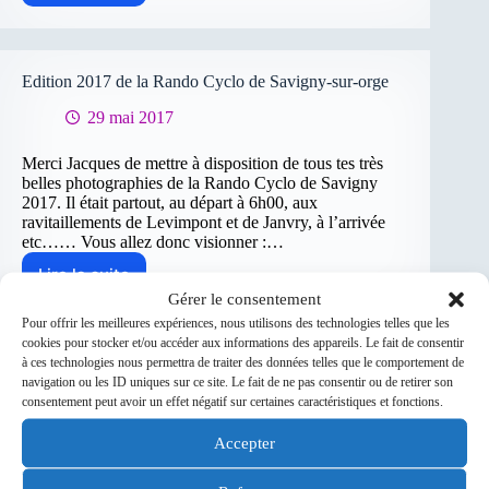
de
nouvelles
applications
sur
Edition 2017 de la Rando Cyclo de Savigny-sur-orge
GARMIN-
EDGE
29 mai 2017
Merci Jacques de mettre à disposition de tous tes très
belles photographies de la Rando Cyclo de Savigny
2017. Il était partout, au départ à 6h00, aux
ravitaillements de Levimpont et de Janvry, à l’arrivée
etc…… Vous allez donc visionner :…
Lire la suite
Edition
Gérer le consentement
2017
de
Pour offrir les meilleures expériences, nous utilisons des technologies telles que les
cookies pour stocker et/ou accéder aux informations des appareils. Le fait de consentir
la
à ces technologies nous permettra de traiter des données telles que le comportement de
Rando
navigation ou les ID uniques sur ce site. Le fait de ne pas consentir ou de retirer son
Cyclo
consentement peut avoir un effet négatif sur certaines caractéristiques et fonctions.
de
Savigny-
Accepter
sur-
orge