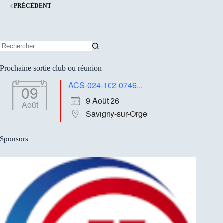
PRÉCÉDENT
Aucun
résultat
Prochaine sortie club ou réunion
ACS-024-102-0746...
09
9 Août 26
Août
Savigny-sur-Orge
Sponsors