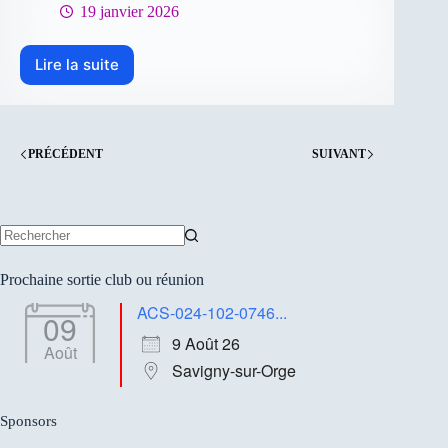
RLS
19 janvier 2026
Lire la suite
Réglement
du
trophée
club
2026
PRÉCÉDENT
SUIVANT
Aucun
résultat
Prochaine sortie club ou réunion
ACS-024-102-0746...
09
9 Août 26
Août
Savigny-sur-Orge
Sponsors