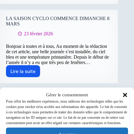
Randonnée
des
retrouvailles
à
LA SAISON CYCLO COMMENCE DIMANCHE 8
Ormoy
MARS
–
23 février 2026
1ère
épreuve
Codep
Bonjour à toutes et à tous, Au moment de la rédaction
de cet article, une belle journée s’est installée, du ciel
bleu et une température printanière. Depuis le début de
l’année il n’y a eu que très peu de fenêtres…
Lire la suite
LA
SAISON
CYCLO
COMMENCE
Gérer le consentement
DIMANCHE
Vos contacts en 2026 remerciements et nouvelles
Pour offrir les meilleures expériences, nous utilisons des technologies telles que les
8
attributions au sein du Club
cookies pour stocker et/ou accéder aux informations des appareils. Le fait de consentir
MARS
à ces technologies nous permettra de traiter des données telles que le comportement de
27 janvier 2026
navigation ou les ID uniques sur ce site. Le fait de ne pas consentir ou de retirer son
consentement peut avoir un effet négatif sur certaines caractéristiques et fonctions.
Remerciements aux Membres Sortants Nous tenons à
exprimer notre profonde gratitude envers ceux qui ont