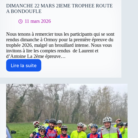
sortie
DIMANCHE 22 MARS 2IEME TROPHEE ROUTE
du
A BONDOUFLE
groupe
11 mars 2026
2
de
dimanche
Nous tenons à remercier tous les participants qui se sont
15
rendus dimanche à Ormoy pour la première épreuve du
mars
trophée 2026, malgré un brouillard intense. Nous vous
(79
invitons à lire les comptes rendus de Laurent et
d’Antoine La 2ème épreuve…
km)
Lire la suite
DIMANCHE
22
MARS
2IEME
TROPHEE
ROUTE
A
BONDOUFLE