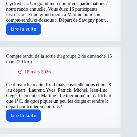
Cyclovtt : « Un grand merci pour vos participations à
notre rando annuelle. Vous étiez 16 participants
inscrits. » Et un grand merci à Martine pour son
compte-rendu ci-dessous : Départ de Savigny pour…
Lire la suite
COPEP
Bondoufle
–
22
mars
Compte rendu de la sortie du groupe 2 de dimanche 15
|
mars (79 km)
Groupe
18 mars 2026
2
Ce dimanche matin, froid mais ensoleillé nous étions 8
au départ : Laurent, Yves, Patrick, Michel, Jean-Luc,
Gégé, Clément et Martine. Le thermomètre n’affichait
que 1°C, de quoi piquer un peu les doigts et rendre le
départ particulièrement frais !…
Lire la suite
Compte
rendu
de
la