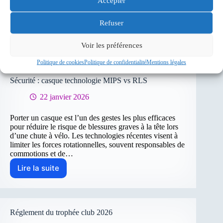
Accepter
contribué au dynamisme et à la vie de notre club. Tout
d’abord, un grand merci à André pour son engagement
en tant que dirigeant…
Refuser
Lire la suite
Vos
Voir les préférences
contacts
en
Politique de cookies
Politique de confidentialité
Mentions légales
2026
remerciements
Sécurité : casque technologie MIPS vs RLS
et
nouvelles
22 janvier 2026
attributions
au
Porter un casque est l’un des gestes les plus efficaces
sein
pour réduire le risque de blessures graves à la tête lors
du
d’une chute à vélo. Les technologies récentes visent à
Club
limiter les forces rotationnelles, souvent responsables de
commotions et de…
Lire la suite
Sécurité
:
casque
technologie
MIPS
Réglement du trophée club 2026
vs