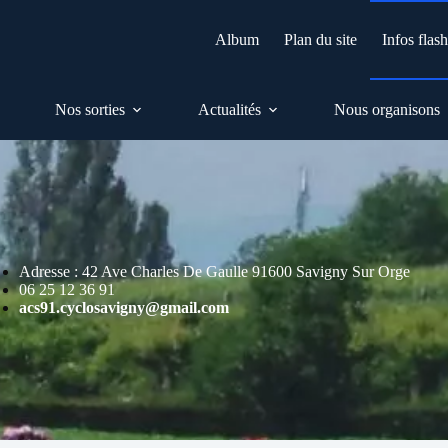
Album
Plan du site
Infos flas
Nos sorties
Actualités
Nous organisons
Adresse : 42 Ave Charles De Gaulle 91600 Savigny Sur Orge
06 25 12 36 91
acs91.cyclosavigny@gmail.com