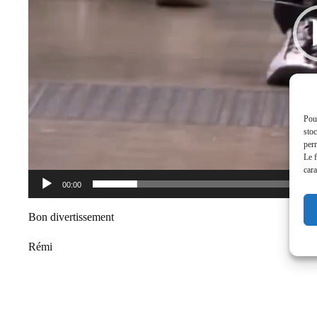
Pour
stoc
perm
Le f
cara
00:00
Bon divertissement
Rémi