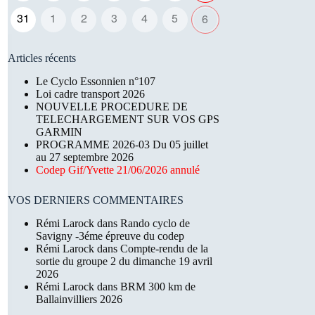
31
1
2
3
4
5
6
Articles récents
Le Cyclo Essonnien n°107
Loi cadre transport 2026
NOUVELLE PROCEDURE DE
TELECHARGEMENT SUR VOS GPS
GARMIN
PROGRAMME 2026-03 Du 05 juillet
au 27 septembre 2026
Codep Gif/Yvette 21/06/2026 annulé
VOS DERNIERS COMMENTAIRES
Rémi Larock
dans
Rando cyclo de
Savigny -3éme épreuve du codep
Rémi Larock
dans
Compte-rendu de la
sortie du groupe 2 du dimanche 19 avril
2026
Rémi Larock
dans
BRM 300 km de
Ballainvilliers 2026