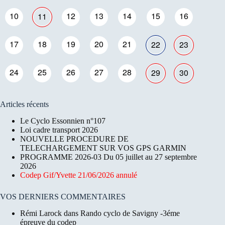
10
12
13
14
15
16
11
17
18
19
20
21
22
23
24
25
26
27
28
29
30
Articles récents
Le Cyclo Essonnien n°107
Loi cadre transport 2026
NOUVELLE PROCEDURE DE
TELECHARGEMENT SUR VOS GPS GARMIN
PROGRAMME 2026-03 Du 05 juillet au 27 septembre
2026
Codep Gif/Yvette 21/06/2026 annulé
VOS DERNIERS COMMENTAIRES
Rémi Larock
dans
Rando cyclo de Savigny -3éme
épreuve du codep