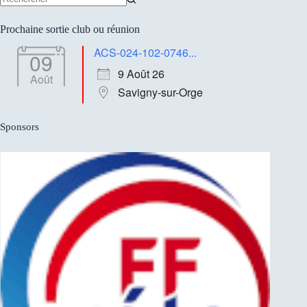
Aucun
résultat
Prochaine sortie club ou réunion
ACS-024-102-0746...
09
9 Août 26
Août
Savigny-sur-Orge
Sponsors