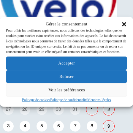
Gérer le consentement
Pour offrir les meilleures expériences, nous utilisons des technologies telles que les
cookies pour stocker et/ou accéder aux informations des appareils. Le fait de consentir
à ces technologies nous permettra de traiter des données telles que le comportement de
navigation ou les ID uniques sur ce site. Le fait de ne pas consentir ou de retirer son
consentement peut avoir un effet négatif sur certaines caractéristiques et fonctions.
Accepter
Événements à venir
Refuser
Voir les préférences
L
M
M
J
V
S
D
Politique de cookies
Politique de confidentialité
Mentions légales
27
28
29
30
31
1
2
3
4
5
6
7
8
9