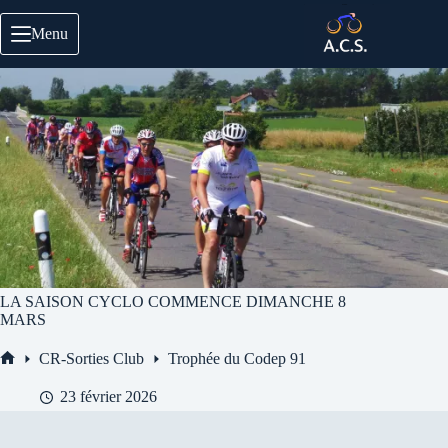
Passer
au
Menu
contenu
LA SAISON CYCLO COMMENCE DIMANCHE 8
MARS
CR-Sorties Club
Trophée du Codep 91
Accueil
23 février 2026