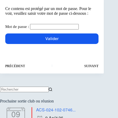
Ce contenu est protégé par un mot de passe. Pour le
voir, veuillez saisir votre mot de passe ci-dessous :
Mot de passe :
PRÉCÉDENT
SUIVANT
Aucun
résultat
Prochaine sortie club ou réunion
ACS-024-102-0746...
09
9 Août 26