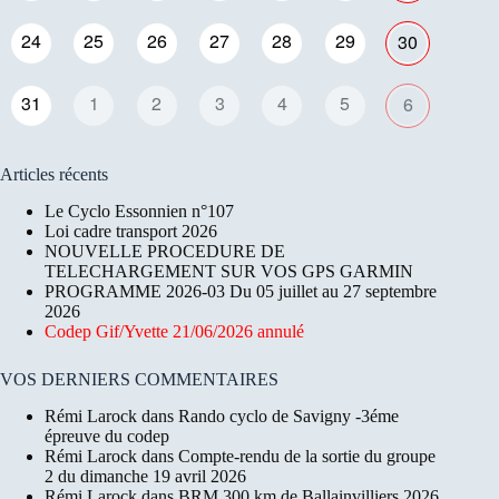
24
25
26
27
28
29
30
31
1
2
3
4
5
6
Articles récents
Le Cyclo Essonnien n°107
Loi cadre transport 2026
NOUVELLE PROCEDURE DE
TELECHARGEMENT SUR VOS GPS GARMIN
PROGRAMME 2026-03 Du 05 juillet au 27 septembre
2026
Codep Gif/Yvette 21/06/2026 annulé
VOS DERNIERS COMMENTAIRES
Rémi Larock
dans
Rando cyclo de Savigny -3éme
épreuve du codep
Rémi Larock
dans
Compte-rendu de la sortie du groupe
2 du dimanche 19 avril 2026
Rémi Larock
dans
BRM 300 km de Ballainvilliers 2026