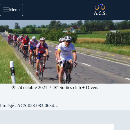
Passer
au
Menu
contenu
24 octobre 2021
Sorties club + Divers
Protégé : ACS-028-083-0634…