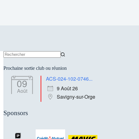
Aucun
résultat
Prochaine sortie club ou réunion
ACS-024-102-0746...
09
9 Août 26
Août
Savigny-sur-Orge
Sponsors