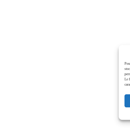
Pour
stoc
perm
Le f
cara