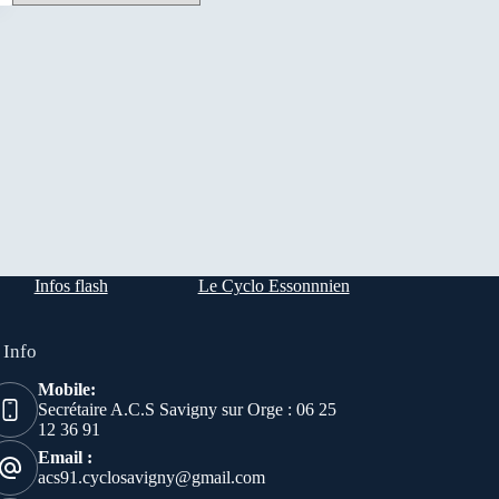
Infos flash
Le Cyclo Essonnnien
 Info
Mobile:
Secrétaire A.C.S Savigny sur Orge : 06 25
12 36 91
Email :
acs91.cyclosavigny@gmail.com