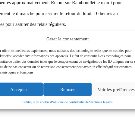
0 heures approximativement. Retour sur Rambouillet le mardi pour
tement le dimanche pour assurer le retour du lundi 10 heures au
es pour assurer des relais réguliers.
 personnes à son bord. Deux d’entre elles seront déposées à
Gérer le consentement
ront remplacés à Fougères. Ce véhicule poursuivra le parcours
 offrir les meilleures expériences, nous utilisons des technologies telles que les cookies pour
ker et/ou accéder aux informations des appareils. Le fait de consentir à ces technologies nous
i seront relayés par ceux qui termineront le parcours jusqu’à
ettra de traiter des données telles que le comportement de navigation ou les ID uniques sur ce s
ait de ne pas consentir ou de retirer son consentement peut avoir un effet négatif sur certaines
onnes laissées à Fougères.
ctéristiques et fonctions.
aissances afin de savoir si des personnes seraient susceptibles
 dans l’attente de vous lire,
Accepter
Refuser
Voir les préférences
Politique de cookies
Politique de confidentialité
Mentions légales