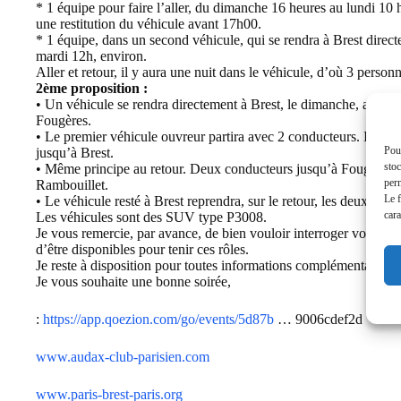
* 1 équipe pour faire l’aller, du dimanche 16 heures au lundi 1
une restitution du véhicule avant 17h00.
* 1 équipe, dans un second véhicule, qui se rendra à Brest direc
mardi 12h, environ.
Aller et retour, il y aura une nuit dans le véhicule, d’où 3 personn
2ème proposition :
• Un véhicule se rendra directement à Brest, le dimanche, avec 4
Fougères.
• Le premier véhicule ouvreur partira avec 2 conducteurs. Ils se
Pour
jusqu’à Brest.
stoc
• Même principe au retour. Deux conducteurs jusqu’à Fougères qu
perm
Rambouillet.
Le f
• Le véhicule resté à Brest reprendra, sur le retour, les deux pers
cara
Les véhicules sont des SUV type P3008.
Je vous remercie, par avance, de bien vouloir interroger vos conn
d’être disponibles pour tenir ces rôles.
Je reste à disposition pour toutes informations complémentaires et
Je vous souhaite une bonne soirée,
:
https://app.qoezion.com/go/events/5d87b
… 9006cdef2d
www.audax-club-parisien.com
www.paris-brest-paris.org