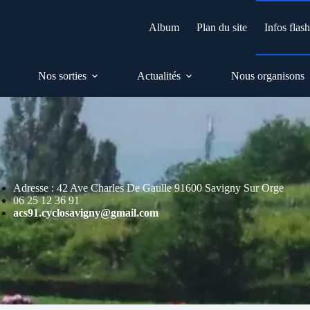
Album
Plan du site
Infos flas
Nos sorties
Actualités
Nous organisons
Adresse : 42 Ave Charles De Gaulle 91600 Savigny Sur Orge
06 25 12 36 91
acs91.cyclosavigny@gmail.com