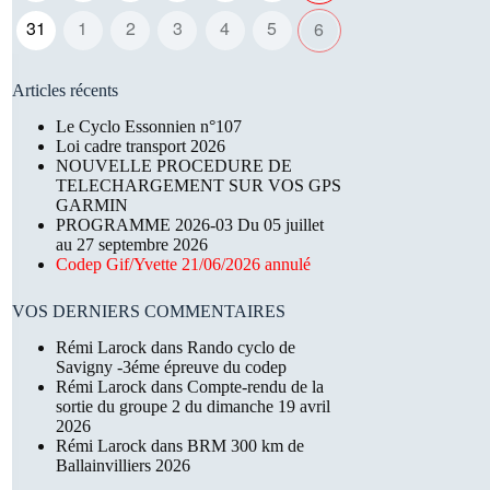
31
1
2
3
4
5
6
Articles récents
Le Cyclo Essonnien n°107
Loi cadre transport 2026
NOUVELLE PROCEDURE DE
TELECHARGEMENT SUR VOS GPS
GARMIN
PROGRAMME 2026-03 Du 05 juillet
au 27 septembre 2026
Codep Gif/Yvette 21/06/2026 annulé
VOS DERNIERS COMMENTAIRES
Rémi Larock
dans
Rando cyclo de
Savigny -3éme épreuve du codep
Rémi Larock
dans
Compte-rendu de la
sortie du groupe 2 du dimanche 19 avril
2026
Rémi Larock
dans
BRM 300 km de
Ballainvilliers 2026