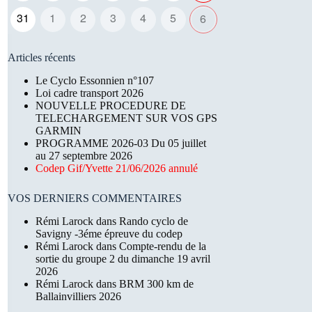
31
1
2
3
4
5
6
Articles récents
Le Cyclo Essonnien n°107
Loi cadre transport 2026
NOUVELLE PROCEDURE DE
TELECHARGEMENT SUR VOS GPS
GARMIN
PROGRAMME 2026-03 Du 05 juillet
au 27 septembre 2026
Codep Gif/Yvette 21/06/2026 annulé
VOS DERNIERS COMMENTAIRES
Rémi Larock
dans
Rando cyclo de
Savigny -3éme épreuve du codep
Rémi Larock
dans
Compte-rendu de la
sortie du groupe 2 du dimanche 19 avril
2026
Rémi Larock
dans
BRM 300 km de
Ballainvilliers 2026