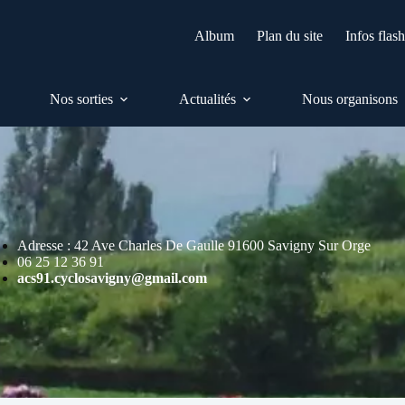
Album
Plan du site
Infos flas
Nos sorties
Actualités
Nous organisons
Adresse : 42 Ave Charles De Gaulle 91600 Savigny Sur Orge
06 25 12 36 91
acs91.cyclosavigny@gmail.com