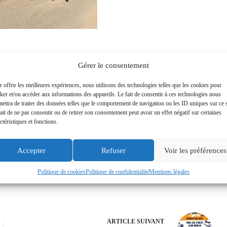
Gérer le consentement
 arrière, une crevaison de MP à la hauteur de Saint LEU l’a
ts de Dannemois lors de notre break habituel.
 offrir les meilleures expériences, nous utilisons des technologies telles que les cookies pour
ker et/ou accéder aux informations des appareils. Le fait de consentir à ces technologies nous
 Nord donc en vent de face qui a forcit, cette remontée s’est fait à
ettra de traiter des données telles que le comportement de navigation ou les ID uniques sur ce s
mbiance, beau soleil frais.
ait de ne pas consentir ou de retirer son consentement peut avoir un effet négatif sur certaines
ctéristiques et fonctions.
Accepter
Refuser
Voir les préférences
Politique de cookies
Politique de confidentialité
Mentions légales
ARTICLE
SUIVANT