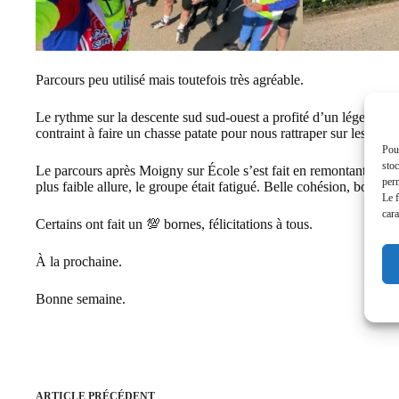
Parcours peu utilisé mais toutefois très agréable.
Le rythme sur la descente sud sud-ouest a profité d’un léger vent
contraint à faire un chasse patate pour nous rattraper sur les hau
Pour
stoc
Le parcours après Moigny sur École s’est fait en remontant vers le
perm
plus faible allure, le groupe était fatigué. Belle cohésion, bonne a
Le f
cara
Certains ont fait un 💯 bornes, félicitations à tous.
À la prochaine.
Bonne semaine.
ARTICLE
PRÉCÉDENT