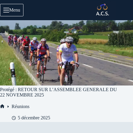
Passer
au
Menu
contenu
Protégé : RETOUR SUR L’ASSEMBLEE GENERALE DU
22 NOVEMBRE 2025
Réunions
Accueil
5 décembre 2025