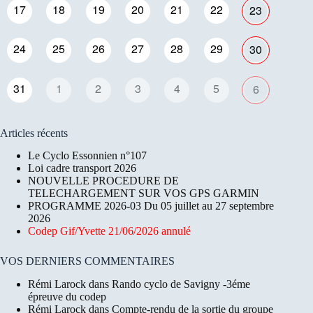
17
18
19
20
21
22
23
24
25
26
27
28
29
30
31
1
2
3
4
5
6
Articles récents
Le Cyclo Essonnien n°107
Loi cadre transport 2026
NOUVELLE PROCEDURE DE
TELECHARGEMENT SUR VOS GPS GARMIN
PROGRAMME 2026-03 Du 05 juillet au 27 septembre
2026
Codep Gif/Yvette 21/06/2026 annulé
VOS DERNIERS COMMENTAIRES
Rémi Larock
dans
Rando cyclo de Savigny -3éme
épreuve du codep
Rémi Larock
dans
Compte-rendu de la sortie du groupe